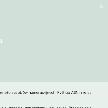
ion
R
rnetu zasobów numeracyjnych IPv6 lub ASN i nie są
woje zasoby, zapraszamy do sekcji
Przeniesienie