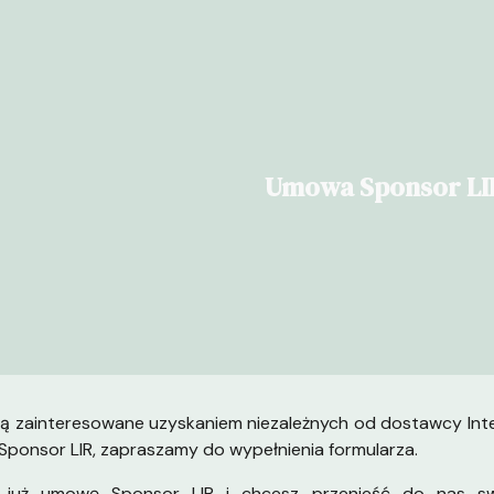
ip to main content
Skip to navigat
Umowa Sponsor LI
są zainteresowane uzyskaniem niezależnych od dostawcy Inte
ponsor LIR, zapraszamy do wypełnienia formularza.
sz już umowę Sponsor LIR i chcesz przenieść do nas s